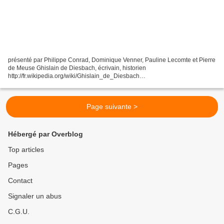
présenté par Philippe Conrad, Dominique Venner, Pauline Lecomte et Pierre
de Meuse Ghislain de Diesbach, écrivain, historien
http://fr.wikipedia.org/wiki/Ghislain_de_Diesbach
http://roseaudor.free.fr/Conferenciers1.php3#Diesbach "Histoire de
l'émigration...
Page suivante >
Hébergé par Overblog
Top articles
Pages
Contact
Signaler un abus
C.G.U.