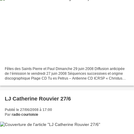
Fêtes des Saints Pierre et Paul Dimanche 29 juin 2008 Diffusion anticipée
de l’émission le vendredi 27 juin 2008 Séquences successives et origine
discographique Plage CD Tu es Petrus – Antienne CD ICRSP « Christus
regnat » 10 Nunc scio – Introït CD Solesmes...
LJ Catherine Rouvier 27/6
Publié le 27/06/2008 à 17:00
Par
radio courtoisie