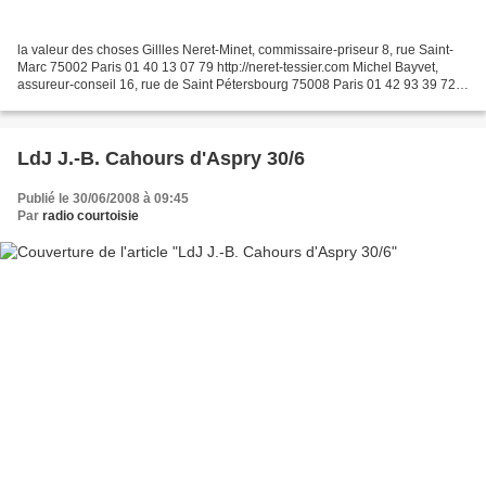
la valeur des choses Gillles Neret-Minet, commissaire-priseur 8, rue Saint-
Marc 75002 Paris 01 40 13 07 79 http://neret-tessier.com Michel Bayvet,
assureur-conseil 16, rue de Saint Pétersbourg 75008 Paris 01 42 93 39 72
http://www.bayvet-basset.com Philippe...
LdJ J.-B. Cahours d'Aspry 30/6
Publié le 30/06/2008 à 09:45
Par
radio courtoisie