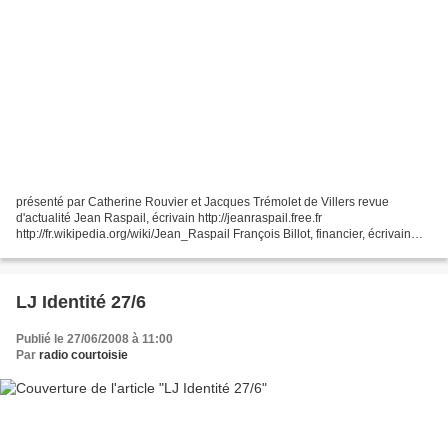
présenté par Catherine Rouvier et Jacques Trémolet de Villers revue
d'actualité Jean Raspail, écrivain http://jeanraspail.free.fr
http://fr.wikipedia.org/wiki/Jean_Raspail François Billot, financier, écrivain
http://billot.over-blog.com https://www.federationsump.org/horde/drupal/?
q=Francois_BILLOT...
LJ Identité 27/6
Publié le 27/06/2008 à 11:00
Par
radio courtoisie