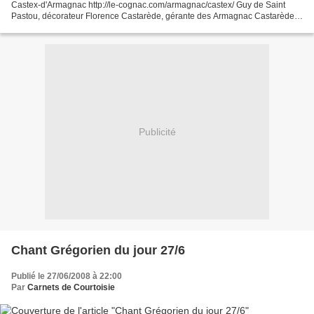
Castex-d'Armagnac http://le-cognac.com/armagnac/castex/ Guy de Saint
Pastou, décorateur Florence Castarède, gérante des Armagnac Castarède
(Château du Busca-Maniban) http://www.armagnac-castarede.fr...
Publicité
Chant Grégorien du jour 27/6
Publié le 27/06/2008 à 22:00
Par
Carnets de Courtoisie