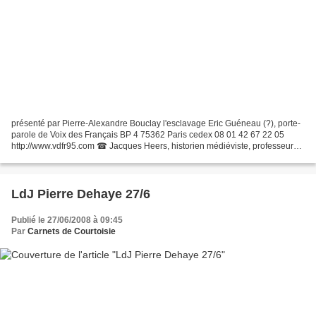
présenté par Pierre-Alexandre Bouclay l'esclavage Eric Guéneau (?), porte-
parole de Voix des Français BP 4 75362 Paris cedex 08 01 42 67 22 05
http://www.vdfr95.com ☎ Jacques Heers, historien médiéviste, professeur
honoraire à la Sorbonne http://www.bibliomonde.com/pages/fiche-
auteur.php3?id_auteur=626...
LdJ Pierre Dehaye 27/6
Publié le 27/06/2008 à 09:45
Par
Carnets de Courtoisie