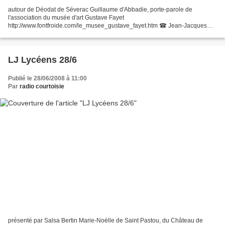
autour de Déodat de Séverac Guillaume d'Abbadie, porte-parole de
l'association du musée d'art Gustave Fayet
http://www.fontfroide.com/le_musee_gustave_fayet.htm ☎ Jean-Jacques
Cubaynes, directeur artistique du festival Déodat de Séverac 05 61 83 01
83...
LJ Lycéens 28/6
Publié le 28/06/2008 à 11:00
Par
radio courtoisie
présenté par Salsa Bertin Marie-Noëlle de Saint Pastou, du Château de