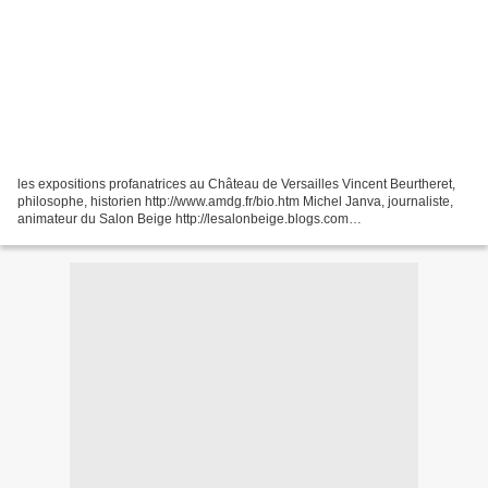
les expositions profanatrices au Château de Versailles Vincent Beurtheret,
philosophe, historien http://www.amdg.fr/bio.htm Michel Janva, journaliste,
animateur du Salon Beige http://lesalonbeige.blogs.com
http://micheljanva.blogspot.com Tilde Warielle...