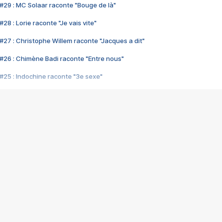
#29 : MC Solaar raconte "Bouge de là"
28 : Lorie raconte "Je vais vite"
#27 : Christophe Willem raconte "Jacques a dit"
#26 : Chimène Badi raconte "Entre nous"
#25 : Indochine raconte "3e sexe"
#24 : Zaho raconte "C'est chelou"
#23 : Patrick Bruel raconte "Au café des délices"
#22 : Kyo raconte "Le chemin"
#21 : Nolwenn Leroy raconte "Cassé"
#20 : Patrick Hernandez raconte "Born to be alive"
#19 : Lorie raconte "Près de moi"
#18 : Michael Jones raconte "A nos actes manqués" (avec Jean-Jacque
#17 : Khaled raconte "Aïcha"