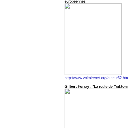
européennes
http://www.voltairenet.org/auteur62.ht
Gilbert Forray
: "La route de Yorktow