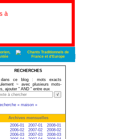
s à
RECHERCHES
ans ce blog : mots exacts
ulement ~ avec plusieurs mots-
és, ajouter " AND " entre eux
recherche « maison »
Archives mensuelles
2006-01
2007-01
2008-01
2006-02
2007-02
2008-02
2006-03
2007-03
2008-03