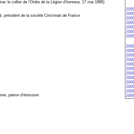
rac le collier de l’Ordre de la Légion d’honneur, 17 mai 1995)
2005
2005
al, président de la société Cincinnati de France
2005
2005
2005
2005
2005
2009
2009
2009
2009
2009
2009
2009
2009
2009
2009
2009
ienne, patron d’émission
2009