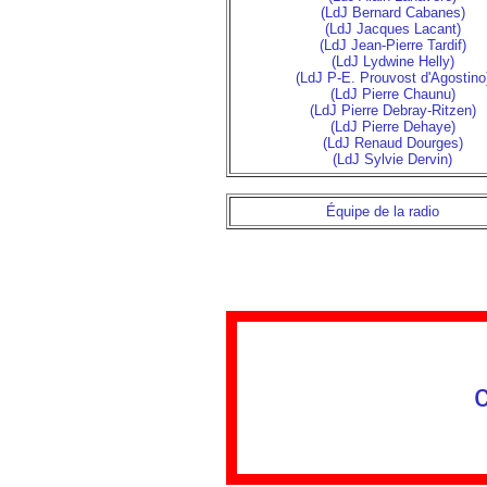
(LdJ Bernard Cabanes)
(LdJ Jacques Lacant)
(LdJ Jean-Pierre Tardif)
(LdJ Lydwine Helly)
(LdJ P-E. Prouvost d'Agostino
(LdJ Pierre Chaunu)
(LdJ Pierre Debray-Ritzen)
(LdJ Pierre Dehaye)
(LdJ Renaud Dourges)
(LdJ Sylvie Dervin)
Équipe de la radio