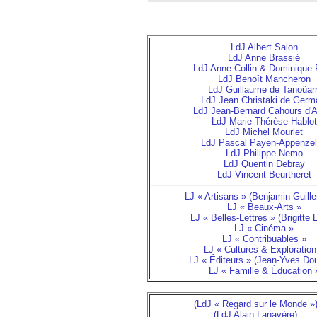
LdJ Albert Salon
LdJ Anne Brassié
LdJ Anne Collin & Dominique 
LdJ Benoît Mancheron
LdJ Guillaume de Tanoüar
LdJ Jean Christaki de Germ
LdJ Jean-Bernard Cahours d'
LdJ Marie-Thérèse Hablot
LdJ Michel Mourlet
LdJ Pascal Payen-Appenzel
LdJ Philippe Nemo
LdJ Quentin Debray
LdJ Vincent Beurtheret
LJ « Artisans » (Benjamin Guill
LJ « Beaux-Arts »
LJ « Belles-Lettres » (Brigitte 
LJ « Cinéma »
LJ « Contribuables »
LJ « Cultures & Exploration
LJ « Éditeurs » (Jean-Yves Do
LJ « Famille & Éducation 
(LdJ « Regard sur le Monde »
(LdJ Alain Lanavère)