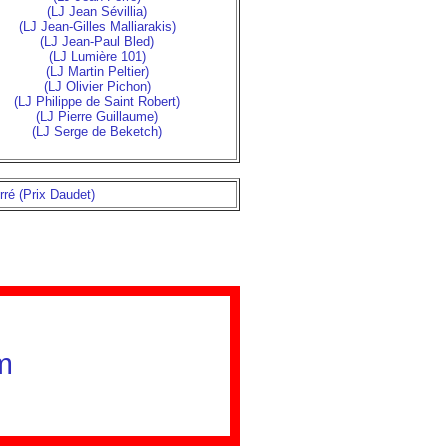
(LJ Jean Sévillia)
(LJ Jean-Gilles Malliarakis)
(LJ Jean-Paul Bled)
(LJ Lumière 101)
(LJ Martin Peltier)
(LJ Olivier Pichon)
(LJ Philippe de Saint Robert)
(LJ Pierre Guillaume)
(LJ Serge de Beketch)
rré (Prix Daudet)
m