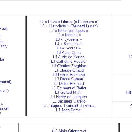
LJ « France Libre » (« Pionniers »)
LJ « Historiens » (Bernard Lugan)
Paoli
LJ « Idées politiques »
LJ « Identité »
n
LJ « Lycéens »
ain
LJ « Sciences »
Aspry
LJ « Scouts »
LJ Alain Cotta
LJ Aude de Kerros
L
ler
LJ Catherine Rouvier
LJ Charles Zorgbibe
LJ Claude Giraud
LJ Daniel Hamiche
LJ Denis Sureau
emaind)
LJ Didier Rochard
LJ Emmanuel Ratier
Level)
LJ Gérard Marin
LJN
LJ Henry de Lesquen
LJ Jacques Garello
 »
LJ Jacques Trémolet de Villers
C
urnon)
LJ Jean Darnel
»
)
(LJ Alain Griotteray)