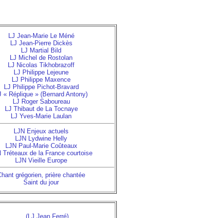
LJ Jean-Marie Le Méné
LJ Jean-Pierre Dickès
LJ Martial Bild
LJ Michel de Rostolan
LJ Nicolas Tikhobrazoff
LJ Philippe Lejeune
LJ Philippe Maxence
LJ Philippe Pichot-Bravard
J « Réplique » (Bernard Antony)
LJ Roger Saboureau
LJ Thibaut de La Tocnaye
LJ Yves-Marie Laulan
LJN Enjeux actuels
LJN Lydwine Helly
LJN Paul-Marie Coûteaux
 Tréteaux de la France courtoise
LJN Vieille Europe
hant grégorien, prière chantée
Saint du jour
(LJ Jean Ferré)