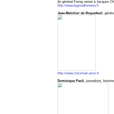
(le général Forray remet à Jacques Chi
http://www.legiondhonneur.fr
Jean-Melchior de Roquefeuil
, génér
http://www.cincinnati.asso.fr
Dominique Paoli
, journaliste, histor