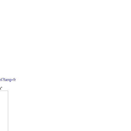
ml?lang=fr
n"