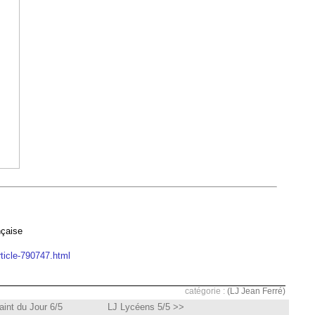
nçaise
rticle-790747.html
catégorie :
(LJ Jean Ferré)
int du Jour 6/5
LJ Lycéens 5/5 >>