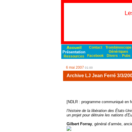
Le
Accueil
Contact
Trombinoscope
Génériques
Présentation
Facebook
Divers
-
Pubs
Ressources
6 mai 2007
01:00
Archive LJ Jean Ferré 3/3/20
[NDLR : programme communiqué en fo
l’histoire de la libération des États-Un
un projet pour détruire les nations d’E
Gilbert Forray
, général d’armée, anci