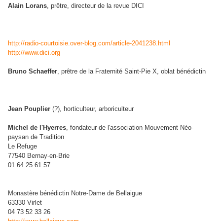
Alain Lorans
, prêtre, directeur de la revue DICI
http://radio-courtoisie.over-blog.com/article-2041238.html
http://www.dici.org
Bruno Schaeffer
, prêtre de la Fraternité Saint-Pie X, oblat bénédictin
Jean Pouplier
(?), horticulteur, arboriculteur
Michel de l'Hyerres
, fondateur de l'association Mouvement Néo-
paysan de Tradition
Le Refuge
77540 Bernay-en-Brie
01 64 25 61 57
Monastère bénédictin Notre-Dame de Bellaigue
63330 Virlet
04 73 52 33 26