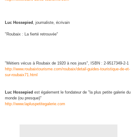
Luc Hossepied
, journaliste, écrivain
"Roubaix : La fierté retrouvée"
"Métiers vécus à Roubaix de 1920 à nos jours", ISBN : 2-9517349-2-1
http://www.roubaixtourisme.com/roubaix/detail-guides-touristique-de-et-
sur-roubaix71.html
Luc Hossepied
est également le fondateur de "la plus petite galerie du
monde (ou presque)"
http://www.lapluspetitegalerie.com