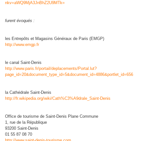
nkv=aWQ9MjA3JnBhZ2U9MTk=
furent évoqués :
les Entrepôts et Magasins Généraux de Paris (EMGP)
http://www.emgp.fr
le canal Saint-Denis
http://www.paris.fr/portail/deplacements/Portal.lut?
page_id=20&document_type_id=5&document_id=4886&portlet_id=656
la Cathédrale Saint-Denis
http://fr.wikipedia.org/wiki/Cath%C3%A9drale_Saint-Denis
Office de tourisme de Saint-Denis Plane Commune
1, rue de la République
93200 Saint-Denis
01 55 87 08 70
http://www.saint-denis-tourisme.com