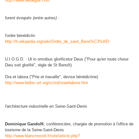
http://www.bellaigue.com
furent évoqués (entre autres) :
l'ordre bénédictin
http://fr.wikipedia.org/wiki/Ordre_de_saint_Beno%C3%AEt
U.I.O.G.D. : Ut in omnibus glorificetur Deus ("Pour qu'en toute chose
Dieu soit glorifié", règle de St Benoît)
Ora et labora ("Prie et travaille", devise bénédictine)
http://www.belloc-urt.org/schol/oraetlabora.htm
l'architecture industrielle en
Seine-Saint-Denis
Dominique Gandolfi
, conférencière, chargée de promotion à l'office de
tourisme de la Seine-Saint-Denis
http://www.blancmesnil.fr/site/article.php?