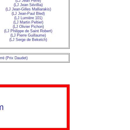
(LJ Jean Ferré)
(LJ Jean Sévillia)
(LJ Jean-Gilles Malliarakis)
(LJ Jean-Paul Bled)
(LJ Lumière 101)
(LJ Martin Peltier)
(LJ Olivier Pichon)
(LJ Philippe de Saint Robert)
(LJ Pierre Guillaume)
(LJ Serge de Beketch)
rré (Prix Daudet)
m