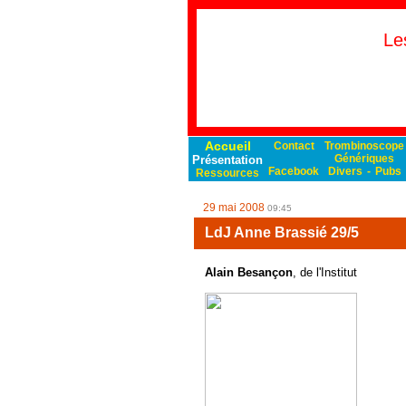
Le
Accueil
Contact
Trombinoscope
Génériques
Présentation
Facebook
Divers
-
Pubs
Ressources
29 mai 2008
09:45
LdJ Anne Brassié 29/5
Alain Besançon
, de l'Institut