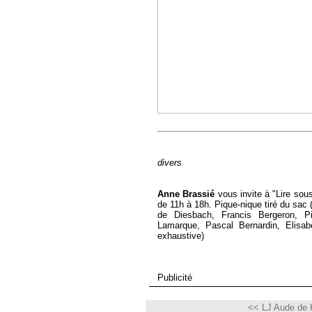
divers
Anne Brassié
vous invite à "Lire sou
de 11h à 18h. Pique-nique tiré du sac 
de Diesbach, Francis Bergeron, Pi
Lamarque, Pascal Bernardin, Elisab
exhaustive)
Publicité
<< LJ Aude de 