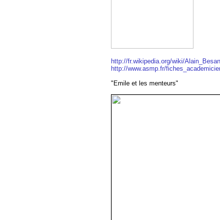
http://fr.wikipedia.org/wiki/Alain_B
http://www.asmp.fr/fiches_academi
"Emile et les menteurs"