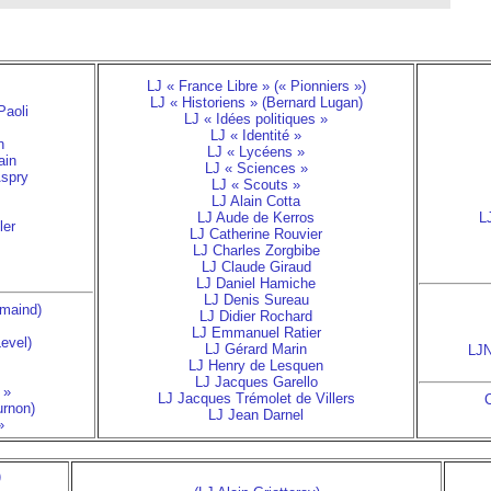
LJ « France Libre » (« Pionniers »)
LJ « Historiens » (Bernard Lugan)
Paoli
LJ « Idées politiques »
LJ « Identité »
n
LJ « Lycéens »
ain
LJ « Sciences »
Aspry
LJ « Scouts »
LJ Alain Cotta
LJ Aude de Kerros
L
ler
LJ Catherine Rouvier
LJ Charles Zorgbibe
LJ Claude Giraud
LJ Daniel Hamiche
LJ Denis Sureau
emaind)
LJ Didier Rochard
LJ Emmanuel Ratier
Level)
LJ Gérard Marin
LJN
LJ Henry de Lesquen
LJ Jacques Garello
 »
LJ Jacques Trémolet de Villers
C
urnon)
LJ Jean Darnel
»
)