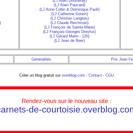
(LJ Alain Griotteray)
(LJ Alain Paucard)
(LJ Anne Collin & Dominique Paoli)
(LJ Catherine Gourin)
(LJ Christian Langlois)
)
(LJ Claude Reichman)
(LJ François de Sainte-Marie)
(LJ François-Georges Dreyfus)
(LJ Gérard Marin - 12h)
(LJ Jean de Beer)
Généralités
Prix Jean Fe
Créer un blog gratuit sur
overblog.com
-
Contact
-
CGU
Rendez-vous sur le nouveau site :
carnets-de-courtoisie.overblog.co