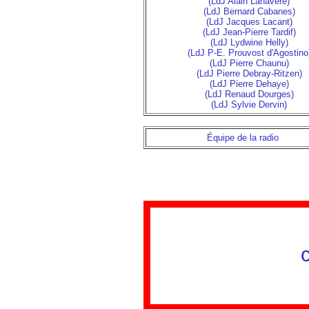
(LdJ Alain Lanavère)
(LdJ Bernard Cabanes)
(LdJ Jacques Lacant)
(LdJ Jean-Pierre Tardif)
(LdJ Lydwine Helly)
(LdJ P-E. Prouvost d'Agostino
(LdJ Pierre Chaunu)
(LdJ Pierre Debray-Ritzen)
(LdJ Pierre Dehaye)
(LdJ Renaud Dourges)
(LdJ Sylvie Dervin)
Équipe de la radio