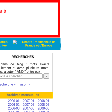
s à
RECHERCHES
ans ce blog : mots exacts
ulement ~ avec plusieurs mots-
és, ajouter " AND " entre eux
recherche « maison »
Archives mensuelles
2006-01
2007-01
2008-01
2006-02
2007-02
2008-02
2006-03
2007-03
2008-03