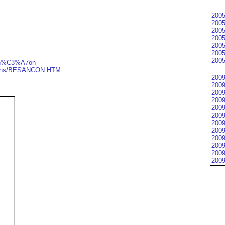
2005
2005
2005
2005
2005
2005
2005
esan%C3%A7on
ciens/BESANCON.HTM
2009
2009
2009
2009
2009
2009
2009
2009
2009
2009
2009
2009