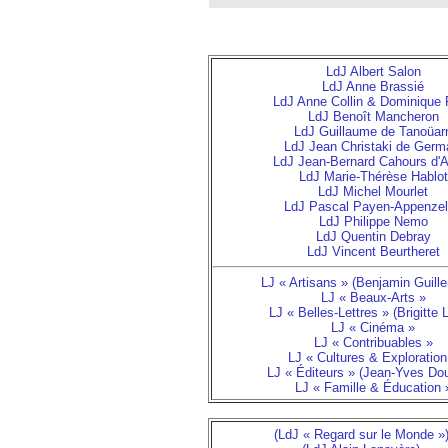
LdJ Albert Salon
LdJ Anne Brassié
LdJ Anne Collin & Dominique 
LdJ Benoît Mancheron
LdJ Guillaume de Tanoüar
LdJ Jean Christaki de Germ
LdJ Jean-Bernard Cahours d'
LdJ Marie-Thérèse Hablot
LdJ Michel Mourlet
LdJ Pascal Payen-Appenzel
LdJ Philippe Nemo
LdJ Quentin Debray
LdJ Vincent Beurtheret
LJ « Artisans » (Benjamin Guill
LJ « Beaux-Arts »
LJ « Belles-Lettres » (Brigitte 
LJ « Cinéma »
LJ « Contribuables »
LJ « Cultures & Exploration
LJ « Éditeurs » (Jean-Yves Do
LJ « Famille & Éducation 
(LdJ « Regard sur le Monde »