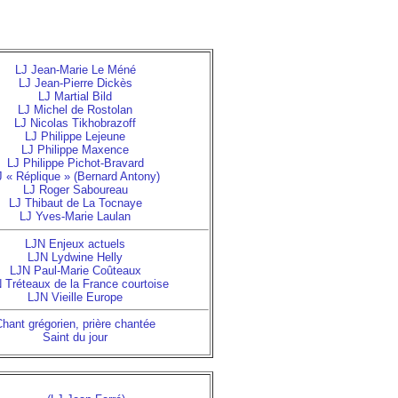
LJ Jean-Marie Le Méné
LJ Jean-Pierre Dickès
LJ Martial Bild
LJ Michel de Rostolan
LJ Nicolas Tikhobrazoff
LJ Philippe Lejeune
LJ Philippe Maxence
LJ Philippe Pichot-Bravard
J « Réplique » (Bernard Antony)
LJ Roger Saboureau
LJ Thibaut de La Tocnaye
LJ Yves-Marie Laulan
LJN Enjeux actuels
LJN Lydwine Helly
LJN Paul-Marie Coûteaux
 Tréteaux de la France courtoise
LJN Vieille Europe
hant grégorien, prière chantée
Saint du jour