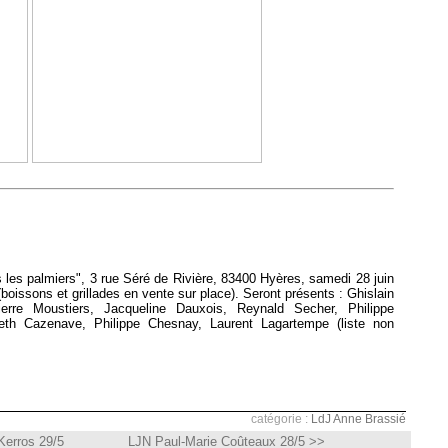
s les palmiers", 3 rue Séré de Rivière, 83400 Hyères, samedi 28 juin
(boissons et grillades en vente sur place). Seront présents : Ghislain
erre Moustiers, Jacqueline Dauxois, Reynald Secher, Philippe
eth Cazenave, Philippe Chesnay, Laurent Lagartempe (liste non
catégorie :
LdJ Anne Brassié
Kerros 29/5
LJN Paul-Marie Coûteaux 28/5 >>