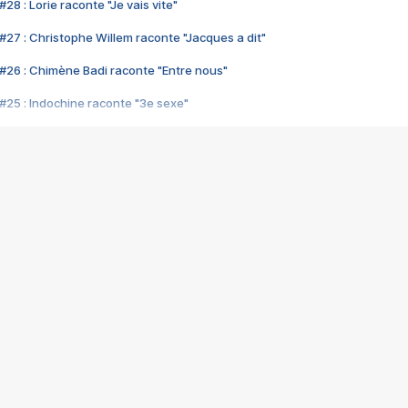
28 : Lorie raconte "Je vais vite"
#27 : Christophe Willem raconte "Jacques a dit"
#26 : Chimène Badi raconte "Entre nous"
#25 : Indochine raconte "3e sexe"
#24 : Zaho raconte "C'est chelou"
#23 : Patrick Bruel raconte "Au café des délices"
#22 : Kyo raconte "Le chemin"
#21 : Nolwenn Leroy raconte "Cassé"
#20 : Patrick Hernandez raconte "Born to be alive"
#19 : Lorie raconte "Près de moi"
#18 : Michael Jones raconte "A nos actes manqués" (avec Jean-Jacque
#17 : Khaled raconte "Aïcha"
#16 : Corneille raconte "Parce qu'on vient de loin"