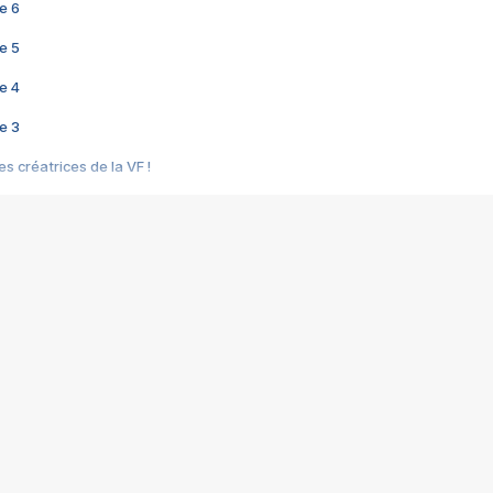
e 6
e 5
e 4
e 3
s créatrices de la VF !
e 2
e 1
e Mektoub My Love arrive enfin ! Rencontre avec Shaïn Boumedine et Sal
i : après Toni en famille
elle réalise le bouleversant Dites lui que je l'aime
ais ! Rencontre autour de Vie privée de Rebecca Zlotowski
 de Marguerite, Grave... Rencontre avec Ella Rumpf
 Les Rêveurs, un film intime sur la santé mentale