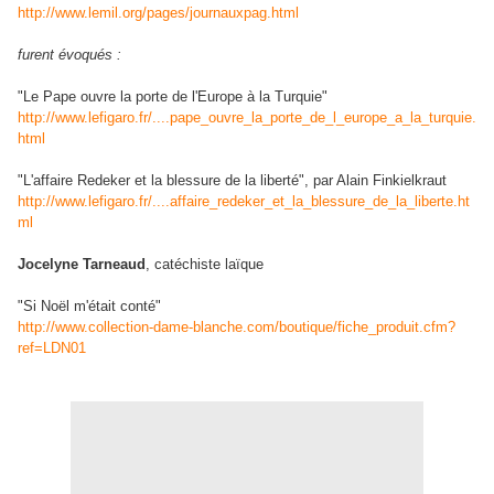
http://www.lemil.org/pages/journauxpag.html
furent évoqués :
"Le Pape ouvre la porte de l'Europe à la Turquie"
http://www.lefigaro.fr/....pape_ouvre_la_porte_de_l_europe_a_la_turquie.
html
"L'affaire Redeker et la blessure de la liberté", par Alain Finkielkraut
http://www.lefigaro.fr/....affaire_redeker_et_la_blessure_de_la_liberte.ht
ml
Jocelyne Tarneaud
, catéchiste laïque
"Si Noël m'était conté"
http://www.collection-dame-blanche.com/boutique/fiche_produit.cfm?
ref=LDN01