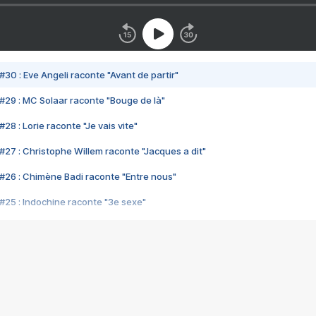
#30 : Eve Angeli raconte "Avant de partir"
#29 : MC Solaar raconte "Bouge de là"
28 : Lorie raconte "Je vais vite"
#27 : Christophe Willem raconte "Jacques a dit"
#26 : Chimène Badi raconte "Entre nous"
#25 : Indochine raconte "3e sexe"
#24 : Zaho raconte "C'est chelou"
#23 : Patrick Bruel raconte "Au café des délices"
#22 : Kyo raconte "Le chemin"
#21 : Nolwenn Leroy raconte "Cassé"