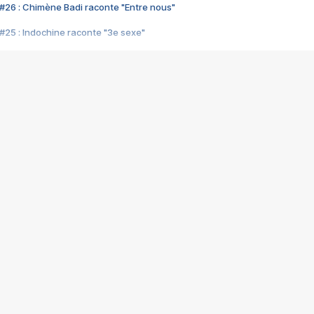
#26 : Chimène Badi raconte "Entre nous"
#25 : Indochine raconte "3e sexe"
#24 : Zaho raconte "C'est chelou"
#23 : Patrick Bruel raconte "Au café des délices"
#22 : Kyo raconte "Le chemin"
#21 : Nolwenn Leroy raconte "Cassé"
#20 : Patrick Hernandez raconte "Born to be alive"
#19 : Lorie raconte "Près de moi"
#18 : Michael Jones raconte "A nos actes manqués" (avec Jean-Jacque
#17 : Khaled raconte "Aïcha"
#16 : Corneille raconte "Parce qu'on vient de loin"
#15 : Indochine raconte "L'aventurier"
14 : Lorie raconte "Sur un air latino"