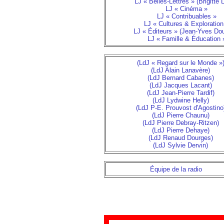
LJ « Belles-Lettres » (Brigitte 
LJ « Cinéma »
LJ « Contribuables »
LJ « Cultures & Exploration
LJ « Éditeurs » (Jean-Yves Do
LJ « Famille & Éducation 
(LdJ « Regard sur le Monde »
(LdJ Alain Lanavère)
(LdJ Bernard Cabanes)
(LdJ Jacques Lacant)
(LdJ Jean-Pierre Tardif)
(LdJ Lydwine Helly)
(LdJ P-E. Prouvost d'Agostino
(LdJ Pierre Chaunu)
(LdJ Pierre Debray-Ritzen)
(LdJ Pierre Dehaye)
(LdJ Renaud Dourges)
(LdJ Sylvie Dervin)
Équipe de la radio