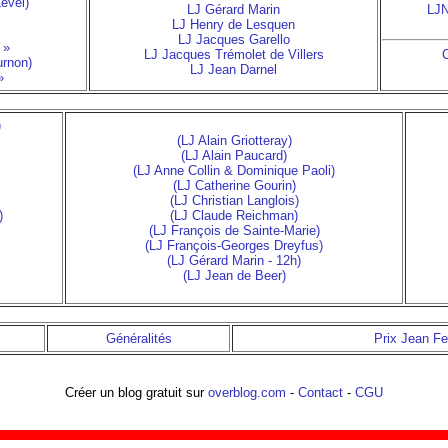
Level)
LJ Gérard Marin
LJN
LJ Henry de Lesquen
LJ Jacques Garello
 »
LJ Jacques Trémolet de Villers
C
urnon)
LJ Jean Darnel
»
)
(LJ Alain Griotteray)
(LJ Alain Paucard)
(LJ Anne Collin & Dominique Paoli)
(LJ Catherine Gourin)
(LJ Christian Langlois)
)
(LJ Claude Reichman)
(LJ François de Sainte-Marie)
(LJ François-Georges Dreyfus)
(LJ Gérard Marin - 12h)
(LJ Jean de Beer)
Généralités
Prix Jean Fe
Créer un blog gratuit sur
overblog.com
-
Contact
-
CGU