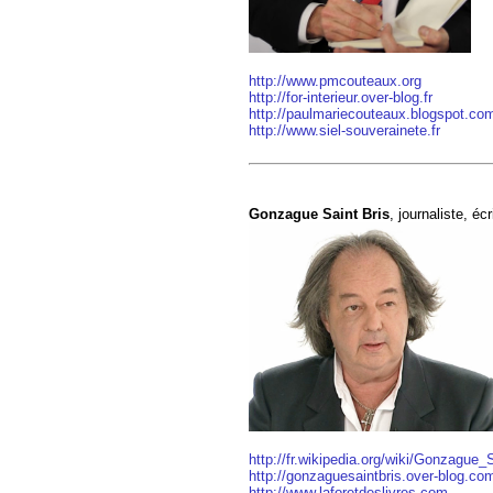
http://www.pmcouteaux.org
http://for-interieur.over-blog.fr
http://paulmariecouteaux.blogspot.co
http://www.siel-souverainete.fr
Gonzague Saint Bris
, journaliste, é
http://fr.wikipedia.org/wiki/Gonzague_S
http://gonzaguesaintbris.over-blog.co
http://www.laforetdeslivres.com