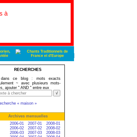
s à
RECHERCHES
ans ce blog : mots exacts
ulement ~ avec plusieurs mots-
és, ajouter " AND " entre eux
recherche « maison »
Archives mensuelles
2006-01
2007-01
2008-01
2006-02
2007-02
2008-02
2006-03
2007-03
2008-03