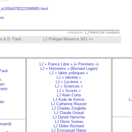
eur_&100&9782221098905.html
eur
catégorie :
LJ Henry de Lesquen
n & D. Paoli...
LJ Philippe Maxence 30/1 >>
LJ « France Libre » (« Pionniers »)
LJ « Historiens » (Bernard Lugan)
Paoli
LJ « Idées politiques »
LJ « Identité »
n
LJ « Lycéens »
ain
LJ « Sciences »
Aspry
LJ « Scouts »
LJ Alain Cotta
LJ Aude de Kerros
L
ler
LJ Catherine Rouvier
LJ Charles Zorgbibe
LJ Claude Giraud
LJ Daniel Hamiche
LJ Denis Sureau
emaind)
LJ Didier Rochard
LJ Emmanuel Ratier