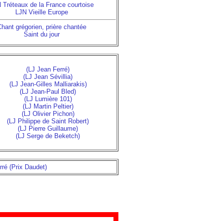
 Tréteaux de la France courtoise
LJN Vieille Europe
hant grégorien, prière chantée
Saint du jour
(LJ Jean Ferré)
(LJ Jean Sévillia)
(LJ Jean-Gilles Malliarakis)
(LJ Jean-Paul Bled)
(LJ Lumière 101)
(LJ Martin Peltier)
(LJ Olivier Pichon)
(LJ Philippe de Saint Robert)
(LJ Pierre Guillaume)
(LJ Serge de Beketch)
rré (Prix Daudet)