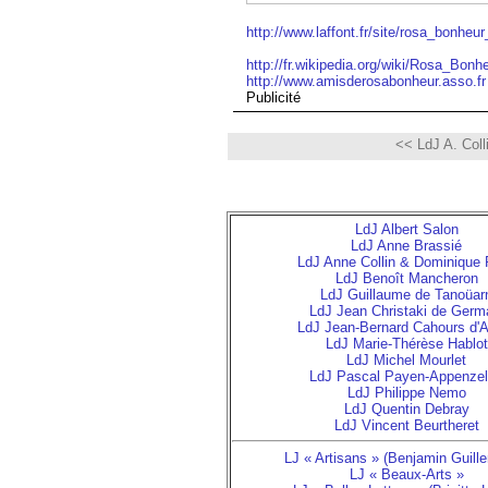
http://www.laffont.fr/site/rosa_bonh
http://fr.wikipedia.org/wiki/Rosa_Bonh
http://www.amisderosabonheur.asso.fr
Publicité
<< LdJ A. Colli
LdJ Albert Salon
LdJ Anne Brassié
LdJ Anne Collin & Dominique 
LdJ Benoît Mancheron
LdJ Guillaume de Tanoüar
LdJ Jean Christaki de Germ
LdJ Jean-Bernard Cahours d'
LdJ Marie-Thérèse Hablot
LdJ Michel Mourlet
LdJ Pascal Payen-Appenzel
LdJ Philippe Nemo
LdJ Quentin Debray
LdJ Vincent Beurtheret
LJ « Artisans » (Benjamin Guill
LJ « Beaux-Arts »