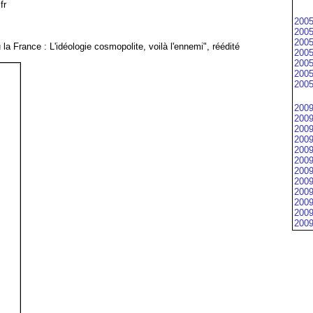
fr
2005
2005
2005
a France : L'idéologie cosmopolite, voilà l'ennemi", réédité
2005
2005
2005
2005
2009
2009
2009
2009
2009
2009
2009
2009
2009
2009
2009
2009