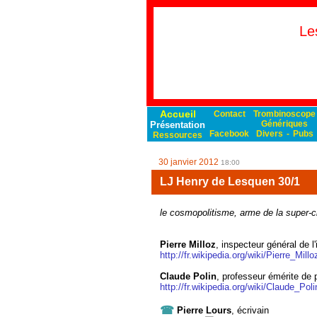
Le
Accueil
Contact
Trombinoscope
Génériques
Présentation
Facebook
Divers
-
Pubs
Ressources
30 janvier 2012
18:00
LJ Henry de Lesquen 30/1
le cosmopolitisme, arme de la super-c
Pierre Milloz
, inspecteur général de l'
http://fr.wikipedia.org/wiki/Pierre_Millo
Claude Polin
, professeur émérite de p
http://fr.wikipedia.org/wiki/Claude_Poli
☎
Pierre Lours
, écrivain