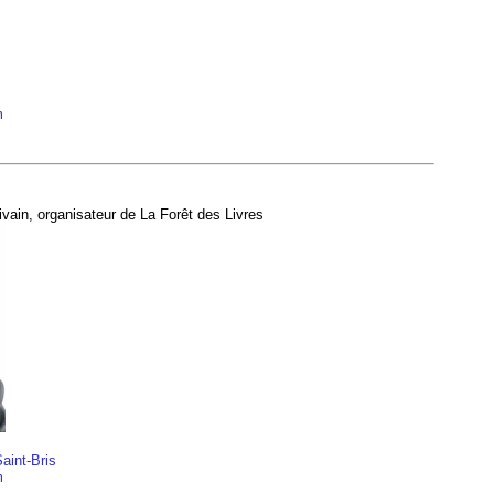
m
crivain, organisateur de La Forêt des Livres
aint-Bris
m