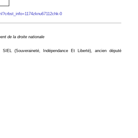
html?crbst_info=1174zknu67112chk-0
ent de la droite nationale
u SIEL (Souveraineté, Indépendance Et Liberté), ancien député