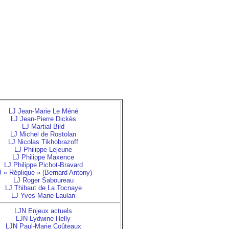
LJ Jean-Marie Le Méné
LJ Jean-Pierre Dickès
LJ Martial Bild
LJ Michel de Rostolan
LJ Nicolas Tikhobrazoff
LJ Philippe Lejeune
LJ Philippe Maxence
LJ Philippe Pichot-Bravard
J « Réplique » (Bernard Antony)
LJ Roger Saboureau
LJ Thibaut de La Tocnaye
LJ Yves-Marie Laulan
LJN Enjeux actuels
LJN Lydwine Helly
LJN Paul-Marie Coûteaux