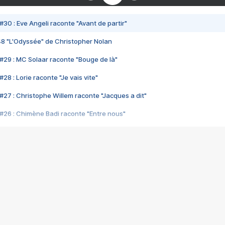
#30 : Eve Angeli raconte "Avant de partir"
48 "L'Odyssée" de Christopher Nolan
#29 : MC Solaar raconte "Bouge de là"
28 : Lorie raconte "Je vais vite"
#27 : Christophe Willem raconte "Jacques a dit"
#26 : Chimène Badi raconte "Entre nous"
#25 : Indochine raconte "3e sexe"
#24 : Zaho raconte "C'est chelou"
#23 : Patrick Bruel raconte "Au café des délices"
#22 : Kyo raconte "Le chemin"
#21 : Nolwenn Leroy raconte "Cassé"
#20 : Patrick Hernandez raconte "Born to be alive"