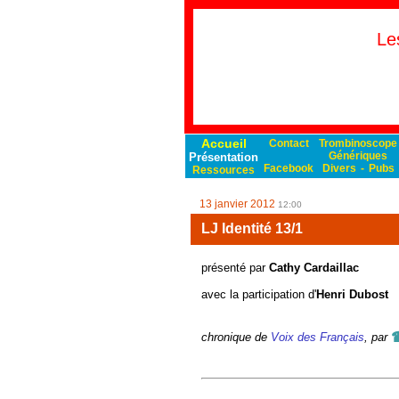
Le
Accueil
Contact
Trombinoscope
Génériques
Présentation
Facebook
Divers
-
Pubs
Ressources
13 janvier 2012
12:00
LJ Identité 13/1
présenté par
Cathy Cardaillac
avec la participation d'
Henri Dubost
chronique de
Voix des Français
, par