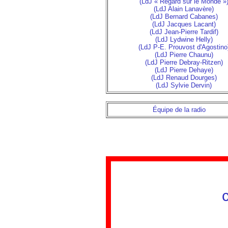
(LdJ « Regard sur le Monde »
(LdJ Alain Lanavère)
(LdJ Bernard Cabanes)
(LdJ Jacques Lacant)
(LdJ Jean-Pierre Tardif)
(LdJ Lydwine Helly)
(LdJ P-E. Prouvost d'Agostino
(LdJ Pierre Chaunu)
(LdJ Pierre Debray-Ritzen)
(LdJ Pierre Dehaye)
(LdJ Renaud Dourges)
(LdJ Sylvie Dervin)
Équipe de la radio