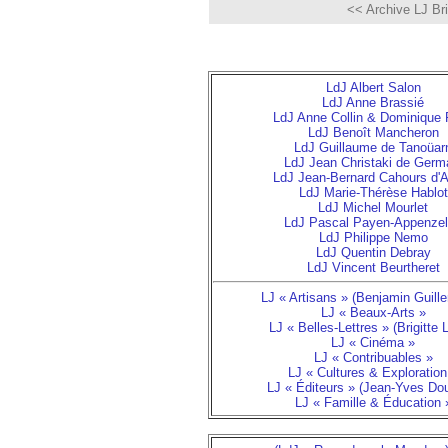
<< Archive LJ Brig
LdJ Albert Salon
LdJ Anne Brassié
LdJ Anne Collin & Dominique 
LdJ Benoît Mancheron
LdJ Guillaume de Tanoüar
LdJ Jean Christaki de Germ
LdJ Jean-Bernard Cahours d'
LdJ Marie-Thérèse Hablot
LdJ Michel Mourlet
LdJ Pascal Payen-Appenzel
LdJ Philippe Nemo
LdJ Quentin Debray
LdJ Vincent Beurtheret
LJ « Artisans » (Benjamin Guill
LJ « Beaux-Arts »
LJ « Belles-Lettres » (Brigitte 
LJ « Cinéma »
LJ « Contribuables »
LJ « Cultures & Exploration
LJ « Éditeurs » (Jean-Yves Do
LJ « Famille & Éducation 