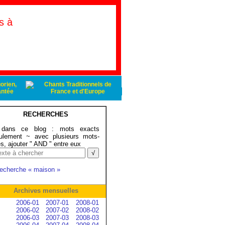
s à
RECHERCHES
ans ce blog : mots exacts
ulement ~ avec plusieurs mots-
és, ajouter " AND " entre eux
recherche « maison »
Archives mensuelles
2006-01
2007-01
2008-01
2006-02
2007-02
2008-02
2006-03
2007-03
2008-03