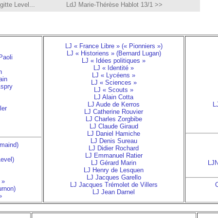
itte Level...
LdJ Marie-Thérèse Hablot 13/1 >>
LJ « France Libre » (« Pionniers »)
LJ « Historiens » (Bernard Lugan)
Paoli
LJ « Idées politiques »
LJ « Identité »
n
LJ « Lycéens »
ain
LJ « Sciences »
Aspry
LJ « Scouts »
LJ Alain Cotta
LJ Aude de Kerros
L
ler
LJ Catherine Rouvier
LJ Charles Zorgbibe
LJ Claude Giraud
LJ Daniel Hamiche
LJ Denis Sureau
emaind)
LJ Didier Rochard
LJ Emmanuel Ratier
Level)
LJ Gérard Marin
LJN
LJ Henry de Lesquen
LJ Jacques Garello
 »
LJ Jacques Trémolet de Villers
C
urnon)
LJ Jean Darnel
»