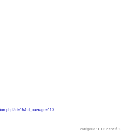
ection.php?id=15&id_ouvrage=110
catégorie :
LJ « Identité »