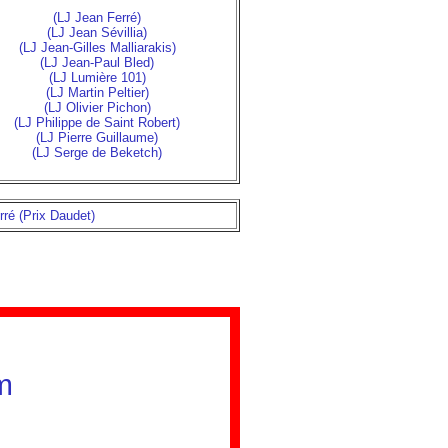
(LJ Jean Ferré)
(LJ Jean Sévillia)
(LJ Jean-Gilles Malliarakis)
(LJ Jean-Paul Bled)
(LJ Lumière 101)
(LJ Martin Peltier)
(LJ Olivier Pichon)
(LJ Philippe de Saint Robert)
(LJ Pierre Guillaume)
(LJ Serge de Beketch)
rré (Prix Daudet)
m