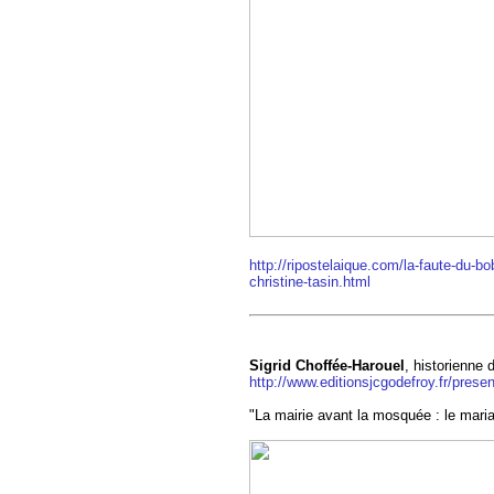
http://ripostelaique.com/la-faute-du-bo
christine-tasin.html
Sigrid Choffée-Harouel
, historienne 
http://www.editionsjcgodefroy.fr/prese
"La mairie avant la mosquée : le mariage