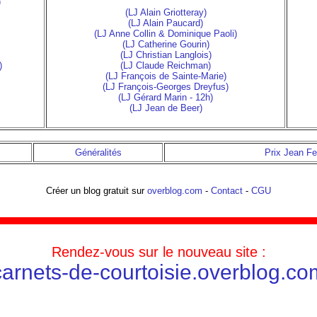
)
(LJ Alain Griotteray)
(LJ Alain Paucard)
(LJ Anne Collin & Dominique Paoli)
(LJ Catherine Gourin)
(LJ Christian Langlois)
)
(LJ Claude Reichman)
(LJ François de Sainte-Marie)
(LJ François-Georges Dreyfus)
(LJ Gérard Marin - 12h)
(LJ Jean de Beer)
Généralités
Prix Jean Fe
Créer un blog gratuit sur
overblog.com
-
Contact
-
CGU
Rendez-vous sur le nouveau site :
carnets-de-courtoisie.overblog.co