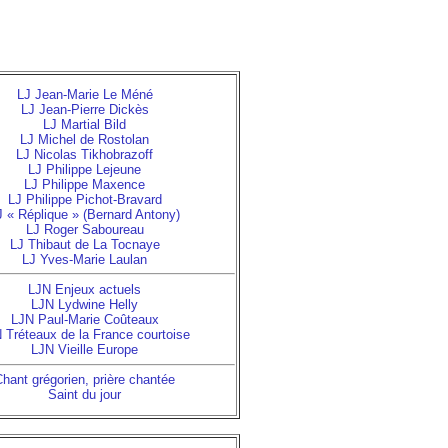
LJ Jean-Marie Le Méné
LJ Jean-Pierre Dickès
LJ Martial Bild
LJ Michel de Rostolan
LJ Nicolas Tikhobrazoff
LJ Philippe Lejeune
LJ Philippe Maxence
LJ Philippe Pichot-Bravard
J « Réplique » (Bernard Antony)
LJ Roger Saboureau
LJ Thibaut de La Tocnaye
LJ Yves-Marie Laulan
LJN Enjeux actuels
LJN Lydwine Helly
LJN Paul-Marie Coûteaux
 Tréteaux de la France courtoise
LJN Vieille Europe
hant grégorien, prière chantée
Saint du jour