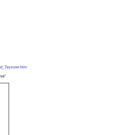
aud_Teyssier.htm
ise"