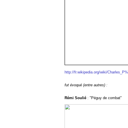
http://fr.wikipedia.org/wiki/Charles
fut évoqué (entre autres) :
Rémi Soulié
: "Péguy de combat"