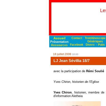
Le
Accueil
Contact
Trombinoscope
Génériques
Présentation
Facebook
Divers
-
Pubs
Ressources
18 juillet 2008
18:00
LJ Jean Sévillia 18/7
avec la participation de
Rémi Soulié
Yves Chiron, historien de l’Eglise
Yves Chiron
, historien, membre de l
d'information Aletheia