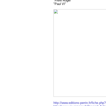
"Frère Roger"
"Paul VI"
http://www.editions-perrin.fr/fiche.