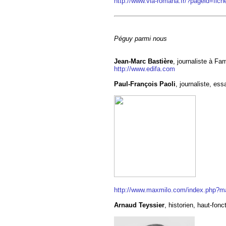
http://www.via-romana.fr/?pageid=fic
Péguy parmi nous
Jean-Marc Bastière
, journaliste à Fam
http://www.edifa.com
Paul-François Paoli
, journaliste, ess
http://www.maxmilo.com/index.php?m
Arnaud Teyssier
, historien, haut-fonc