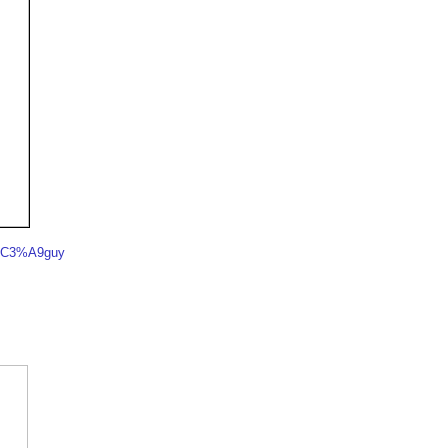
_P%C3%A9guy