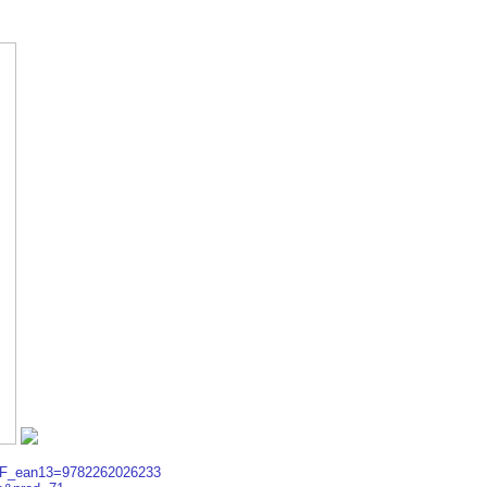
php?F_ean13=9782262026233