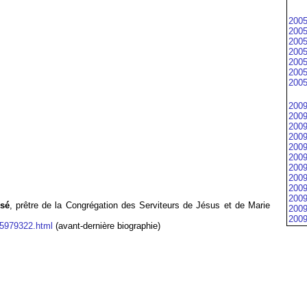
2005
2005
2005
2005
2005
2005
2005
2009
2009
2009
2009
2009
2009
2009
2009
2009
2009
ssé
, prêtre de la Congrégation des Serviteurs de Jésus et de Marie
2009
2009
e-5979322.html
(avant-dernière biographie)