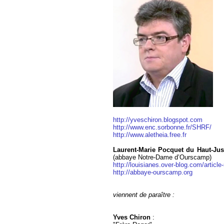
http://yveschiron.blogspot.com
http://www.enc.sorbonne.fr/SHRF/
http://www.aletheia.free.fr
Laurent-Marie Pocquet du Haut-Ju
(abbaye Notre-Dame d’Ourscamp)
http://louisianes.over-blog.com/articl
http://abbaye-ourscamp.org
viennent de paraître :
Yves Chiron
: