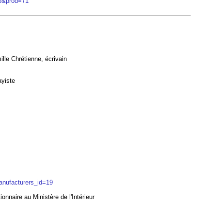
he&prod=71
ille Chrétienne, écrivain
ayiste
anufacturers_id=19
tionnaire au Ministère de l'Intérieur