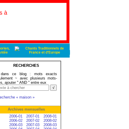
s à
RECHERCHES
ans ce blog : mots exacts
ulement ~ avec plusieurs mots-
és, ajouter " AND " entre eux
recherche « maison »
Archives mensuelles
2006-01
2007-01
2008-01
2006-02
2007-02
2008-02
2006-03
2007-03
2008-03