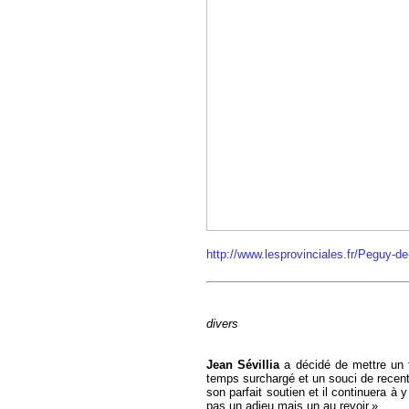
http://www.lesprovinciales.fr/Peguy-d
divers
Jean Sévillia
a décidé de mettre un 
temps surchargé et un souci de recentra
son parfait soutien et il continuera à y
pas un adieu mais un au revoir.»