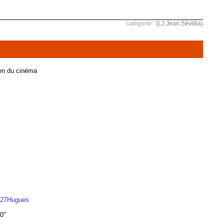
catégorie :
(LJ Jean Sévillia)
rien du cinéma
d%27Hugues
0"