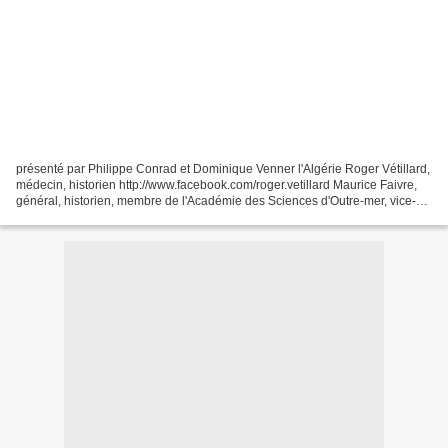
présenté par Philippe Conrad et Dominique Venner l'Algérie Roger Vétillard,
médecin, historien http://www.facebook.com/roger.vetillard Maurice Faivre,
général, historien, membre de l'Académie des Sciences d'Outre-mer, vice-
président de la commission française...