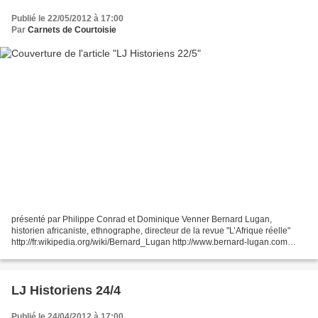
Publié le 22/05/2012 à 17:00
Par
Carnets de Courtoisie
présenté par Philippe Conrad et Dominique Venner Bernard Lugan,
historien africaniste, ethnographe, directeur de la revue "L’Afrique réelle"
http://fr.wikipedia.org/wiki/Bernard_Lugan http://www.bernard-lugan.com
"Histoire des Berbères : Un combat identitaire...
LJ Historiens 24/4
Publié le 24/04/2012 à 17:00