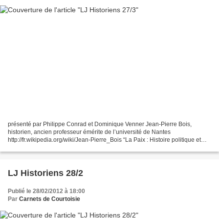
présenté par Philippe Conrad et Dominique Venner Jean-Pierre Bois,
historien, ancien professeur émérite de l’université de Nantes
http://fr.wikipedia.org/wiki/Jean-Pierre_Bois “La Paix : Histoire politique et
militaire 1435-1878” http://www.editions-perrin.fr/fiche.php?
F_ean13=9782262033361...
LJ Historiens 28/2
Publié le 28/02/2012 à 18:00
Par
Carnets de Courtoisie