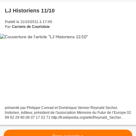
LJ Historiens 11/10
Publié le 11/10/2011 à 17:00
Par
Carnets de Courtoisie
présenté par Philippe Conrad et Dominique Venner Reynald Secher,
historien, éditeur, président de l'association Mémoire du Futur de l’Europe 02
99 62 29 90 06 07 17 52 71 http://fr.wikipedia.org/wiki/Reynald_Secher
http://www.reynald-secher-editions.com...