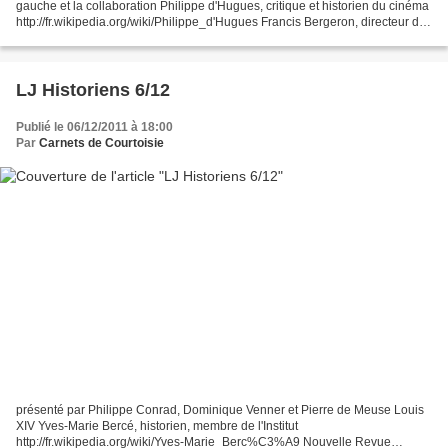
gauche et la collaboration Philippe d'Hugues, critique et historien du cinéma
http://fr.wikipedia.org/wiki/Philippe_d'Hugues Francis Bergeron, directeur des
ressources humaines, président...
LJ Historiens 6/12
Publié le 06/12/2011 à 18:00
Par
Carnets de Courtoisie
présenté par Philippe Conrad, Dominique Venner et Pierre de Meuse Louis
XIV Yves-Marie Bercé, historien, membre de l'Institut
http://fr.wikipedia.org/wiki/Yves-Marie_Berc%C3%A9 Nouvelle Revue