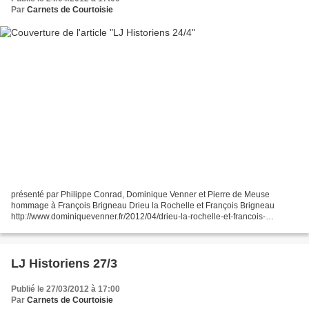
Par
Carnets de Courtoisie
présenté par Philippe Conrad, Dominique Venner et Pierre de Meuse
hommage à François Brigneau Drieu la Rochelle et François Brigneau
http://www.dominiquevenner.fr/2012/04/drieu-la-rochelle-et-francois-
brigneau/ Anne Bernet, historienne http://fr.wikipedia.org/wiki/Anne_Bernet...
LJ Historiens 27/3
Publié le 27/03/2012 à 17:00
Par
Carnets de Courtoisie