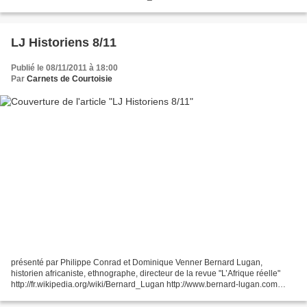
d'Histoire n° 57, sur le thème "Louis XIV admiré et contesté",...
LJ Historiens 8/11
Publié le 08/11/2011 à 18:00
Par
Carnets de Courtoisie
présenté par Philippe Conrad et Dominique Venner Bernard Lugan,
historien africaniste, ethnographe, directeur de la revue "L’Afrique réelle"
http://fr.wikipedia.org/wiki/Bernard_Lugan http://www.bernard-lugan.com
"Décolonisez l'Afrique !" Hors-série de...