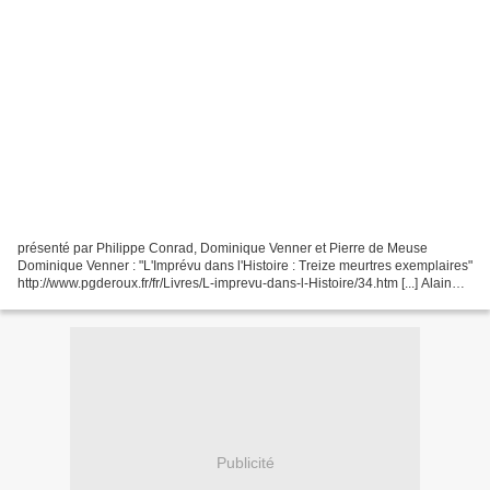
présenté par Philippe Conrad, Dominique Venner et Pierre de Meuse
Dominique Venner : "L'Imprévu dans l'Histoire : Treize meurtres exemplaires"
http://www.pgderoux.fr/fr/Livres/L-imprevu-dans-l-Histoire/34.htm [...] Alain
Sanders, journaliste à Présent,...
Publicité